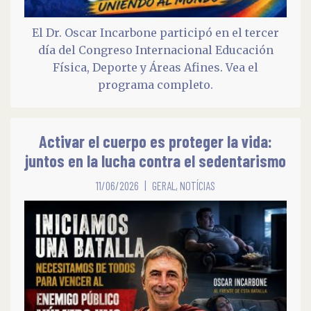
El Dr. Oscar Incarbone participó en el tercer
día del Congreso Internacional Educación
Física, Deporte y Áreas Afines. Vea el
programa completo.
Activar el cuerpo es proteger la vida:
juntos en la lucha contra el sedentarismo
11/06/2026
GERAL
,
NOTÍCIAS