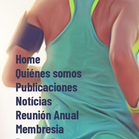
Home
Quiénes somos
Publicaciones
Notícias
Reunión Anual
Membresia