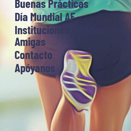
Buenas Prácticas
Día Mundial AF
Instituciones y Redes
Amigas
Contacto
Apóyanos