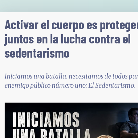
Activar el cuerpo es proteger
juntos en la lucha contra el
sedentarismo
Iniciamos una batalla. necesitamos de todos par
enemigo público número uno: El Sedentarismo.