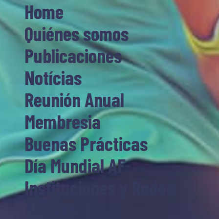
Home
Quiénes somos
Publicaciones
Notícias
Reunión Anual
Membresia
Buenas Prácticas
Día Mundial AF
Instituciones y Redes
Amigas