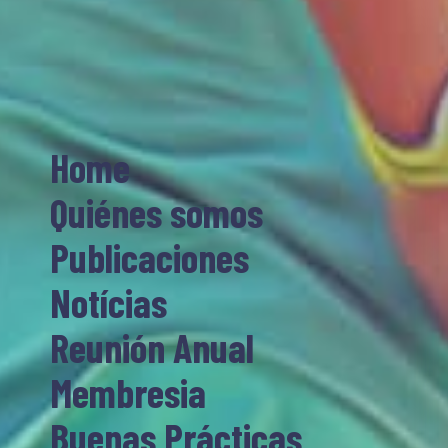
Home
Quiénes somos
Publicaciones
Notícias
Reunión Anual
Membresia
Buenas Prácticas