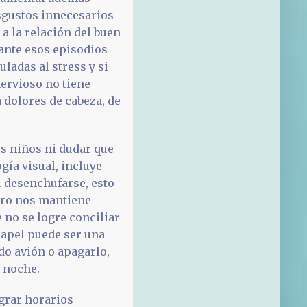
isgustos innecesarios
a la relación del buen
rante esos episodios
adas al stress y si
nervioso no tiene
 dolores de cabeza, de
los niños ni dudar que
gía visual, incluye
l desenchufarse, esto
guro nos mantiene
 no se logre conciliar
 papel puede ser una
do avión o apagarlo,
 noche.
ograr horarios