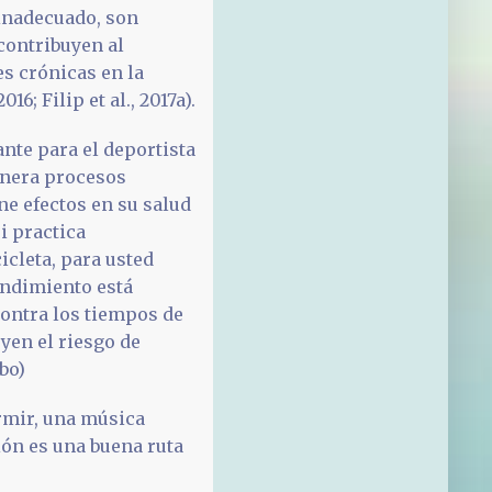
 inadecuado, son
contribuyen al
es crónicas en la
6; Filip et al., 2017a).
nte para el deportista
enera procesos
ne efectos en su salud
i practica
icleta, para usted
endimiento está
contra los tiempos de
yen el riesgo de
bo)
rmir, una música
ión es una buena ruta