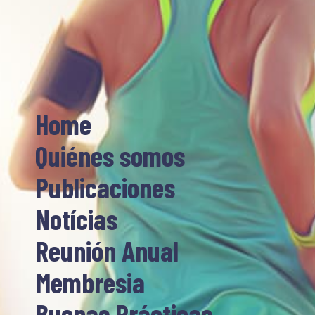
Home
Quiénes somos
Publicaciones
Notícias
Reunión Anual
Membresia
Buenas Prácticas