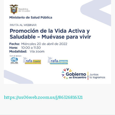
https://us06web.zoom.us/j/86326816321