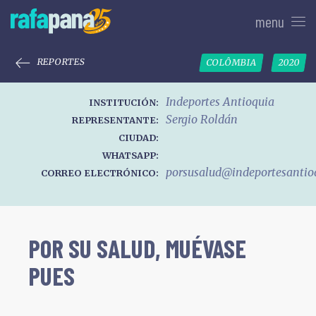
menu
REPORTES
COLÔMBIA
2020
Indeportes Antioquia
INSTITUCIÓN:
Sergio Roldán
REPRESENTANTE:
CIUDAD:
WHATSAPP:
porsusalud@indeportesantioq
CORREO ELECTRÓNICO:
POR SU SALUD, MUÉVASE
PUES