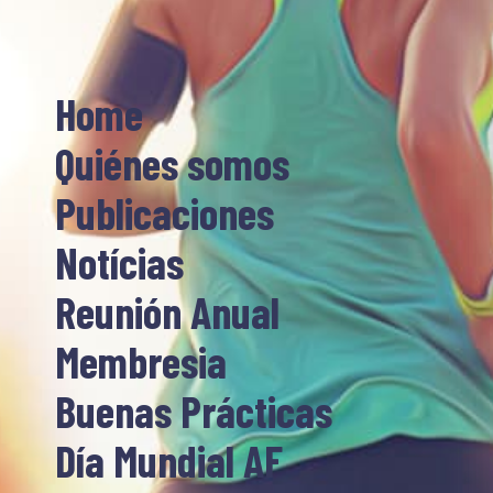
Home
Quiénes somos
Publicaciones
Notícias
Reunión Anual
Membresia
Buenas Prácticas
Día Mundial AF