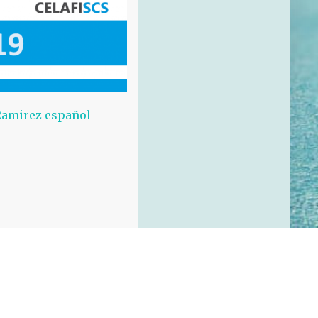
 Ramirez español
- by
Pixel inDesign